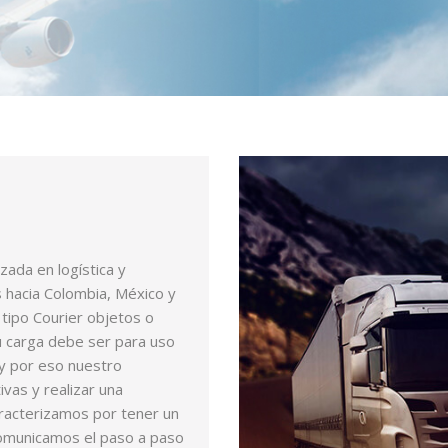
da en logística y
 hacia Colombia, México y
tipo Courier objetos o
u carga debe ser para uso
 y por eso nuestro
vas y realizar una
aracterizamos por tener un
 comunicamos el paso a paso